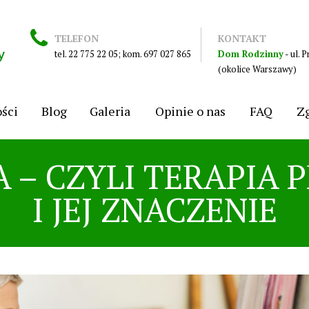
TELEFON
KONTAKT
tel.
22 775 22 05
; kom.
697 027 865
Dom Rodzinny
- ul.
(okolice Warszawy)
ści
Blog
Galeria
Opinie o nas
FAQ
Zg
 – CZYLI TERAPIA 
I JEJ ZNACZENIE