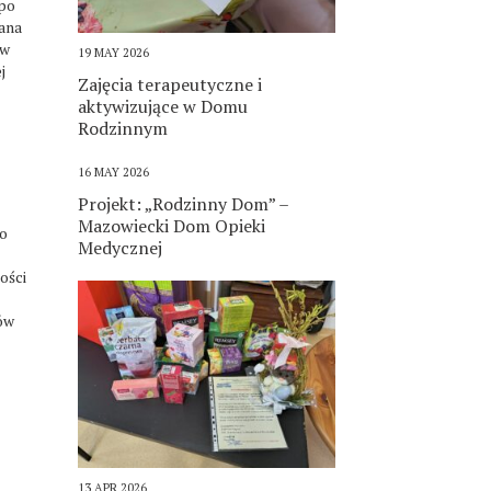
 po
iana
 w
19 MAY 2026
j
Zajęcia terapeutyczne i
aktywizujące w Domu
Rodzinnym
16 MAY 2026
Projekt: „Rodzinny Dom” –
Mazowiecki Dom Opieki
po
Medycznej
ości
łów
13 APR 2026