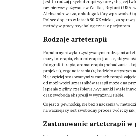
Jest to rodzaj psychoterapii wykorzystującej tw
raz pierwszy używane w Wielkiej Brytanii i USA, 
Aleksandrowicza, onkologa który wprowadził tą m
Polsce dopiero w latach 90. XX wieku., za sprawą
metody w pracy psychologicznej z pacjentem.
Rodzaje arteterapii
Popularnymi wykorzystywanymi rodzajami arteter
muzykoterapia, choreoterapia (taniec, aktywność r
fotografoterapia, aromaterapia (pobudzanie skoj
projekcji), ergonoterapia (rękodzieło artystyczn
Najczęściej stosowanymi w ramach terapii zajęcio
od możliwości uczestników terapii może ona prz
lepienie z gliny, rzeźbienie, wycinanki i wiele i
oraz swoboda ekspresji w wyrażaniu siebie.
Co jest z pewnością, nie bez znaczenia w metodz
najważniejszy jest swobodny proces twórczy jak p
Zastosowanie arteterapii w 