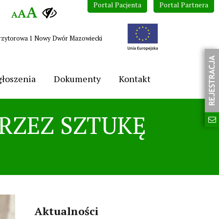
Portal Pacjenta
Portal Partnera
A
A
A
 Przytorowa 1 Nowy Dwór Mazowiecki
łoszenia
Dokumenty
Kontakt
PRZEZ SZTUKĘ
Aktualności