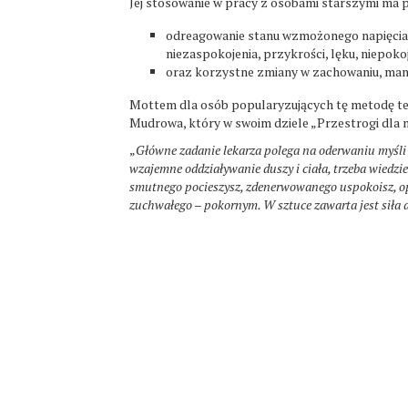
Jej stosowanie w pracy z osobami starszymi ma 
odreagowanie stanu wzmożonego napięcia 
niezaspokojenia, przykrości, lęku, niepokoj
oraz korzystne zmiany w zachowaniu, man
Mottem dla osób popularyzujących tę metodę tera
Mudrowa, który w swoim dziele „Przestrogi dla 
„
Główne zadanie lekarza polega na oderwaniu myśli 
wzajemne oddziaływanie duszy i ciała, trzeba wiedzie
smutnego pocieszysz, zdenerwowanego uspokoisz, opr
zuchwałego – pokornym. W sztuce zawarta jest siła du