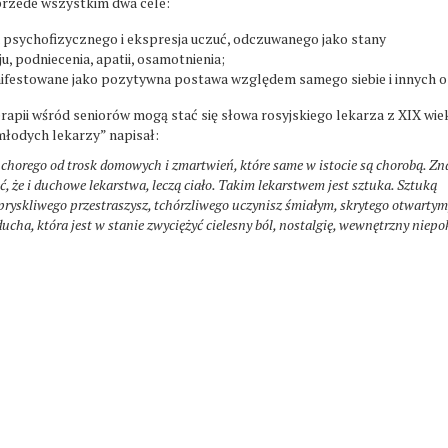
przede wszystkim dwa cele:
psychofizycznego i ekspresja uczuć, odczuwanego jako stany
u, podniecenia, apatii, osamotnienia;
ifestowane jako pozytywna postawa względem samego siebie i innych o
pii wśród seniorów mogą stać się słowa rosyjskiego lekarza z XIX wiek
młodych lekarzy” napisał:
chorego od trosk domowych i zmartwień, które same w istocie są chorobą. Zn
ć, że i duchowe lekarstwa, leczą ciało. Takim lekarstwem jest sztuka. Sztuką
yskliwego przestraszysz, tchórzliwego uczynisz śmiałym, skrytego otwartym
cha, która jest w stanie zwyciężyć cielesny ból, nostalgię, wewnętrzny niepo