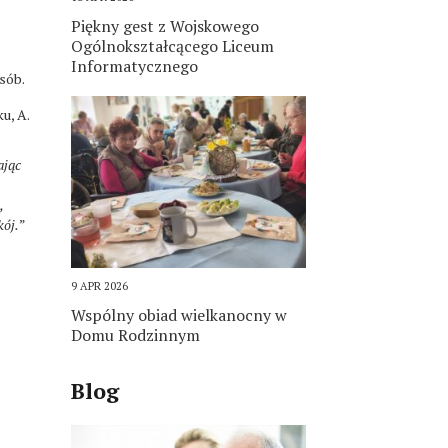
Piękny gest z Wojskowego
Ogólnokształcącego Liceum
Informatycznego
sób.
u, A.
ając
,
kój.
”
9 APR 2026
Wspólny obiad wielkanocny w
Domu Rodzinnym
Blog