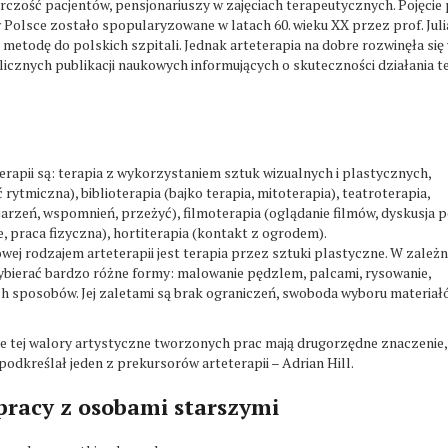
órczość pacjentów, pensjonariuszy w zajęciach terapeutycznych. Pojęcie
w Polsce zostało spopularyzowane w latach 60. wieku XX przez prof. Jul
etodę do polskich szpitali. Jednak arteterapia na dobre rozwinęła się
 licznych publikacji naukowych informujących o skuteczności działania te
apii są: terapia z wykorzystaniem sztuk wizualnych i plastycznych,
ytmiczna), biblioterapia (bajko terapia, mitoterapia), teatroterapia,
arzeń, wspomnień, przeżyć), filmoterapia (oglądanie filmów, dyskusja 
e, praca fizyczna), hortiterapia (kontakt z ogrodem).
wej rodzajem arteterapii jest terapia przez sztuki plastyczne. W zależn
ybierać bardzo różne formy: malowanie pędzlem, palcami, rysowanie,
nnych sposobów. Jej zaletami są brak ograniczeń, swoboda wyboru materia
ie tej walory artystyczne tworzonych prac mają drugorzędne znaczenie,
odkreślał jeden z prekursorów arteterapii – Adrian Hill.
pracy z osobami starszymi